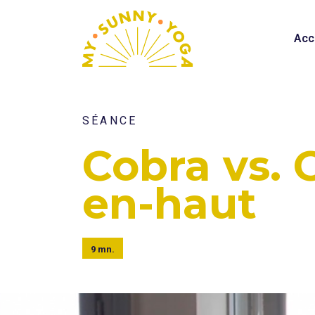
Acc
SÉANCE
Cobra vs. 
en-haut
9 mn.