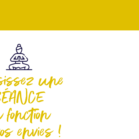
sissez une
SÉANCE
 fonction
os envies !