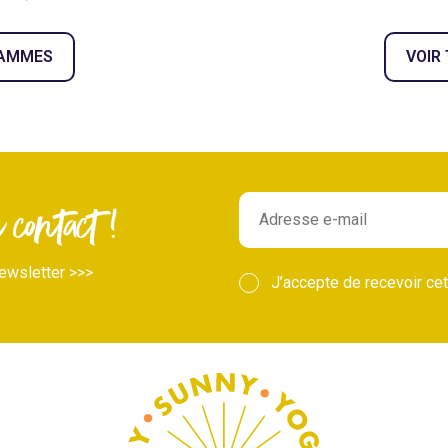
RAMMES
VOIR
contact !
ewsletter >>>
J’accepte de recevoir cet