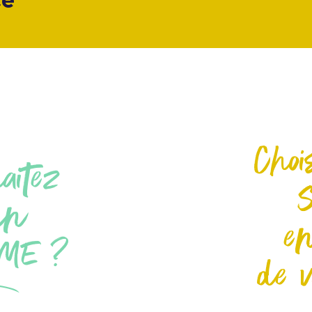
ce
Choi
aitez
un
en
ME ?
de v