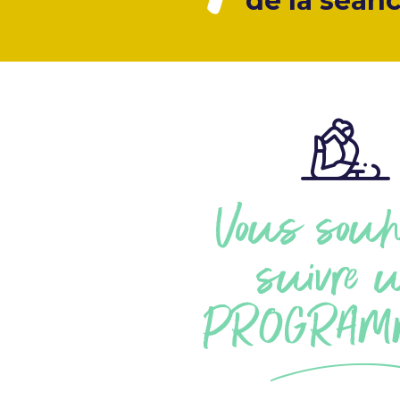
de la séan
Vous souh
suivre 
PROGRAM