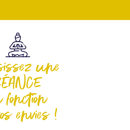
sissez une
SÉANCE
 fonction
os envies !