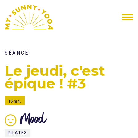
SÉANCE
Le jeudi, c'est
épique ! #3
15 mn.
Mood
PILATES