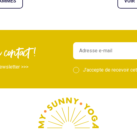
RAMMES
VOIR
contact !
ewsletter >>>
J’accepte de recevoir cet