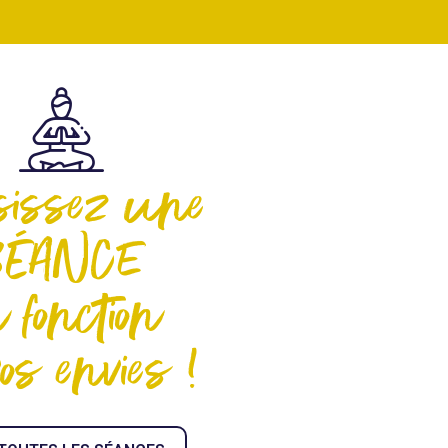
sissez une
SÉANCE
 fonction
os envies !