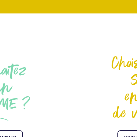
Choi
aitez
un
en
ME ?
de v