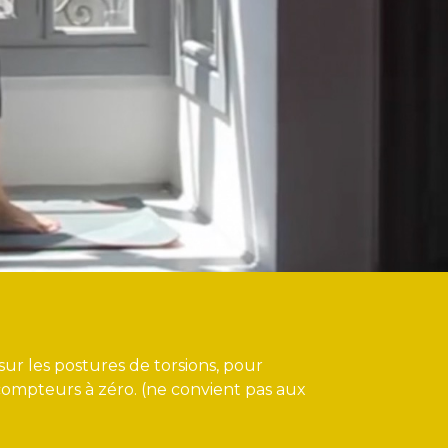
r les postures de torsions, pour
compteurs à zéro. (ne convient pas aux