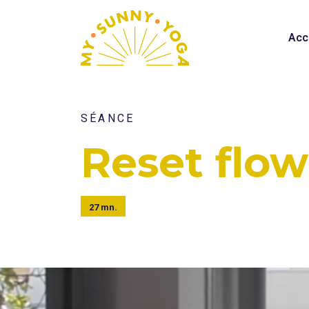
Acc
SÉANCE
Reset flow
27 mn.