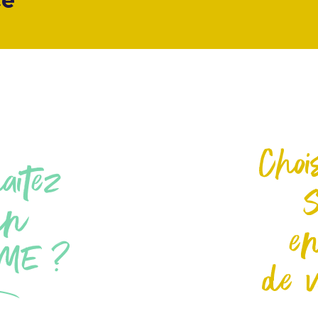
ce
Choi
aitez
un
en
ME ?
de v