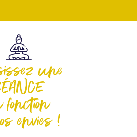
sissez une
SÉANCE
 fonction
os envies !