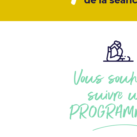
de la séan
Vous souh
suivre 
PROGRAM