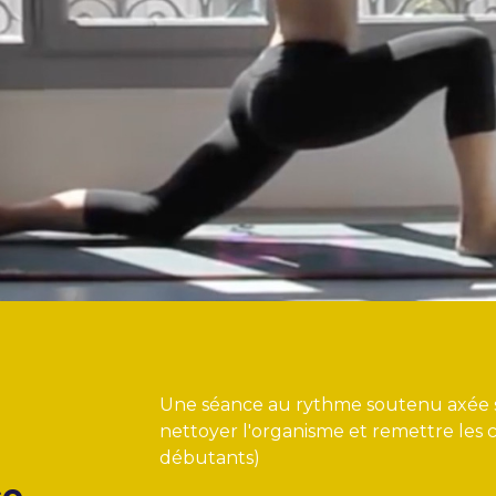
Une séance au rythme soutenu axée su
nettoyer l'organisme et remettre les 
débutants)