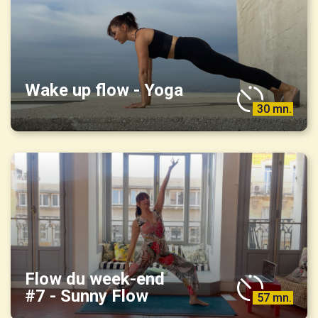
Wake up flow - Yoga
30 mn.
Flow du week-end
#7 - Sunny Flow
57 mn.