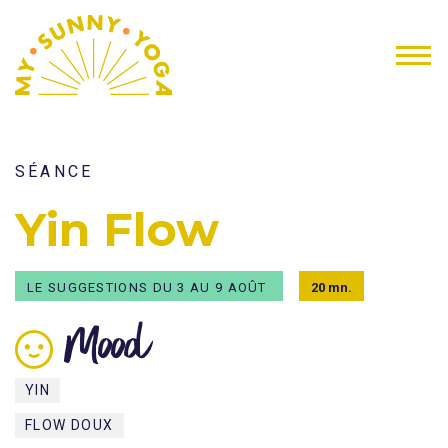
SÉANCE
Yin Flow
LE SUGGESTIONS DU 3 AU 9 AOÛT
20 mn.
Mood
YIN
FLOW DOUX