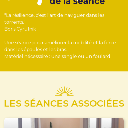
de la séance
"La résilience, c'est l'art de naviguer dans les
torrents."
Boris Cyrulnik
Une séance pour améliorer la mobilité et la force
dans les épaules et les bras.
Matériel nécessaire : une sangle ou un foulard
LES SÉANCES ASSOCIÉES