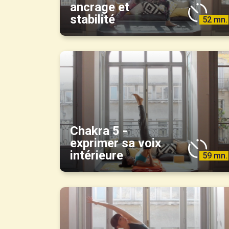
ancrage et
stabilité
52 mn.
Chakra 5 -
exprimer sa voix
intérieure
59 mn.