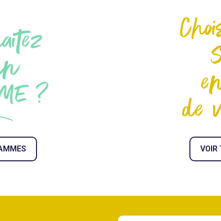
Choi
aitez
un
en
ME ?
de v
RAMMES
VOIR