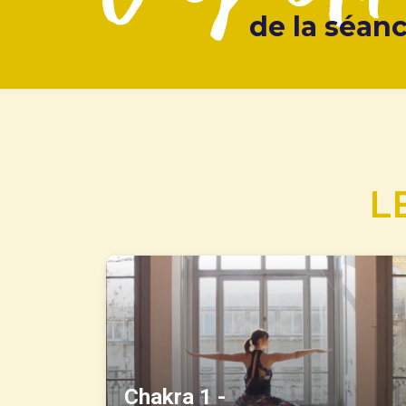
de la séan
L
Chakra 1 -