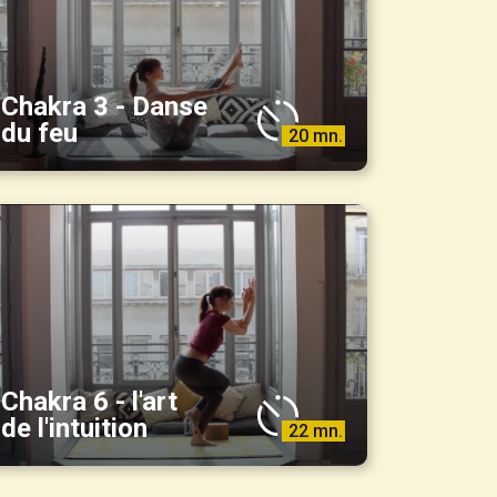
Chakra 3 - Danse
du feu
20 mn.
Chakra 6 - l'art
de l'intuition
22 mn.