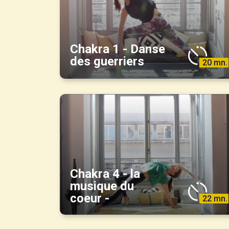
Chakra 1 - Danse
des guerriers
20 mn.
Chakra 4 - la
musique du
coeur -
22 mn.