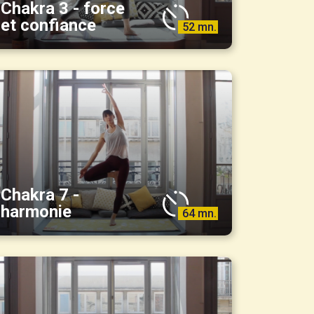
Chakra 3 - force
et confiance
52 mn.
Chakra 7 -
harmonie
64 mn.