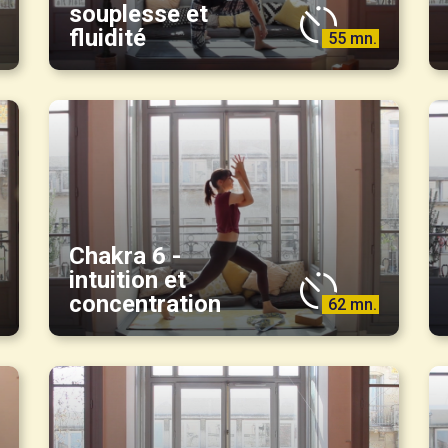
souplesse et
fluidité
55 mn.
Chakra 6 -
intuition et
concentration
62 mn.