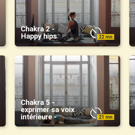
Chakra 2 -
Happy hips
22 mn.
Chakra 5 -
exprimer sa voix
intérieure -
21 mn.