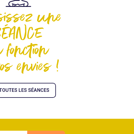
sissez une
SÉANCE
 fonction
os envies !
 TOUTES LES SÉANCES