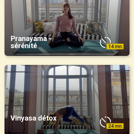
Pranayama -
sérénité
14 mn.
Vinyasa détox
24 mn.