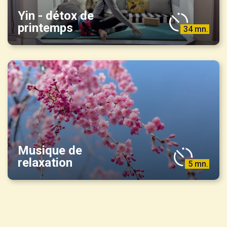
Yin - détox de
printemps
34 mn.
Musique de
relaxation
5 mn.