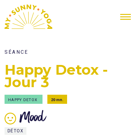
SÉANCE
Happy Detox -
Jour 3
HAPPY DETOX
20 mn.
Mood
DÉTOX