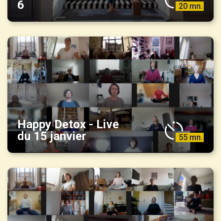
6
20 mn.
Happy Detox - Live
du 15 janvier
55 mn.