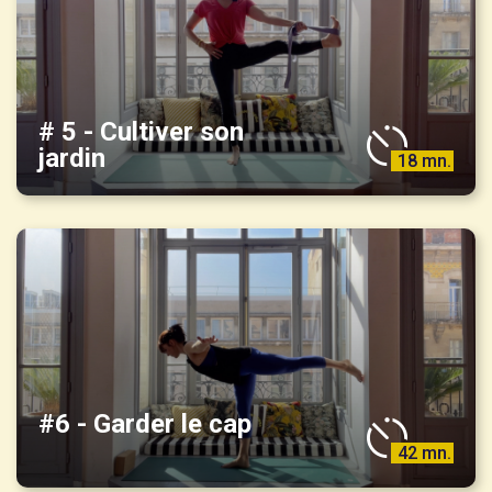
# 5 - Cultiver son
jardin
18 mn.
#6 - Garder le cap
42 mn.