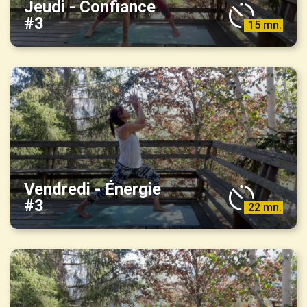
Jeudi - Confiance
#3
15 mn.
Vendredi - Énergie
#3
22 mn.