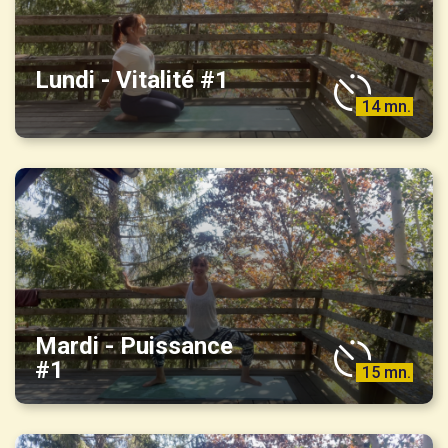
Lundi - Vitalité #1
14 mn.
Mardi - Puissance
#1
15 mn.