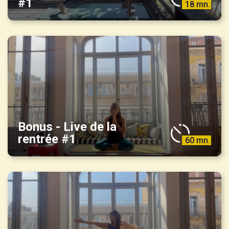
#1
18 mn.
Bonus - Live de la
rentrée #1
60 mn.