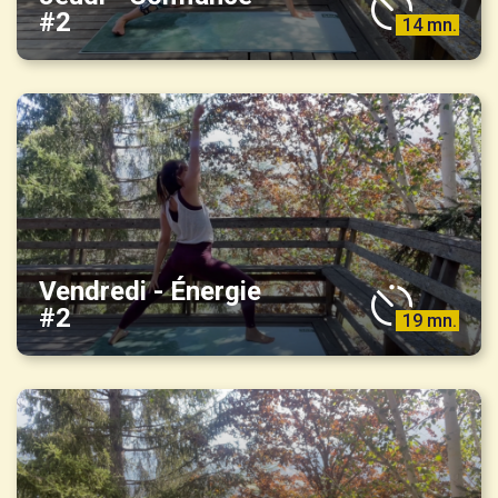
#2
14 mn.
Vendredi - Énergie
#2
19 mn.