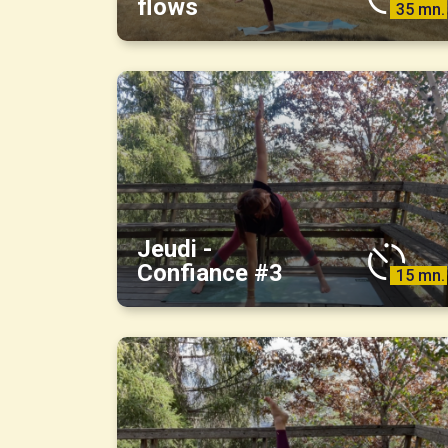
flows
35 mn.
Jeudi -
Confiance #3
15 mn.