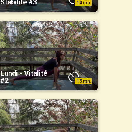
Stabilité #3
14 mn.
Lundi - Vitalité
#2
15 mn.