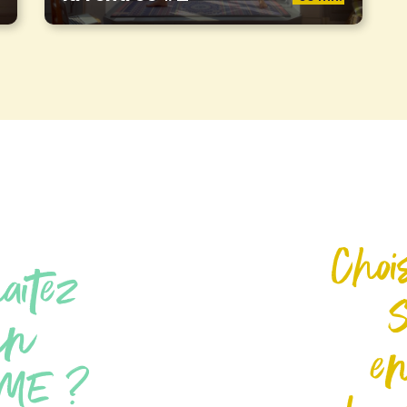
Choi
aitez
un
en
ME ?