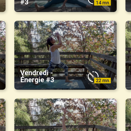
#3
14 mn.
Vendredi -
Énergie #3
22 mn.