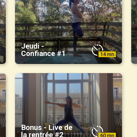
Jeudi -
Confiance #1
14 mn.
Bonus - Live de
la rentrée #2
60 mn.