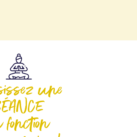
sissez une
SÉANCE
 fonction