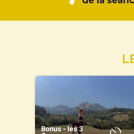
de la séan
L
Bonus - les 3