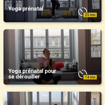
Yoga prénatal
25 mn.
Yoga prénatal pour
se dérouiller
14 mn.