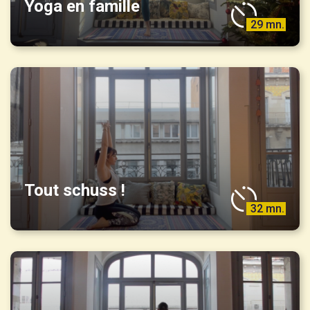
Yoga en famille
29 mn.
Tout schuss !
32 mn.