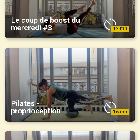
Le coup de boost du
mercredi #3
12 mn.
Pilates -
proprioception
16 mn.