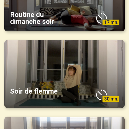
Routine du
dimanche soir
17 mn.
Soir de flemme
30 mn.