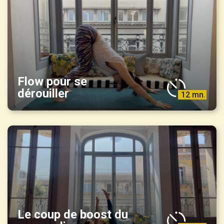
Flow pour se
dérouiller
12 mn.
Le coup de boost du