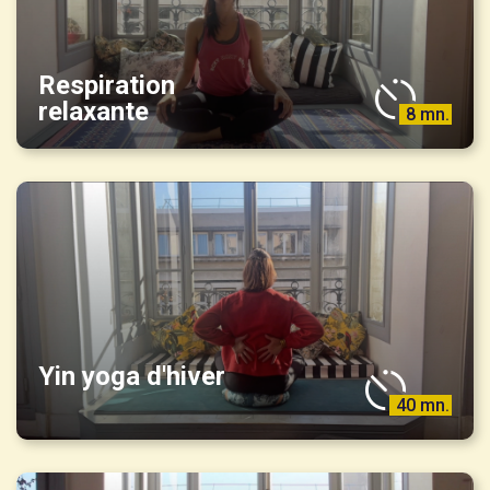
Respiration
relaxante
8 mn.
Yin yoga d'hiver
40 mn.