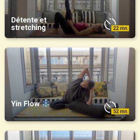
Détente et
stretching
22 mn.
Yin Flow
52 mn.