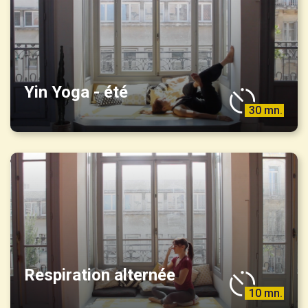
Yin Yoga - été
30 mn.
Respiration alternée
10 mn.