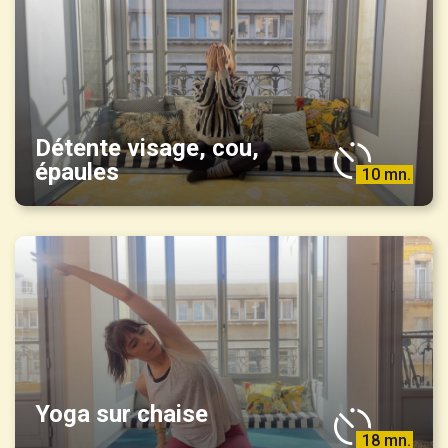
Détente visage, cou,
épaules
10 mn.
Yoga sur chaise
18 mn.