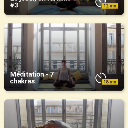
#3
12 mn.
Méditation - 7
chakras
18 mn.