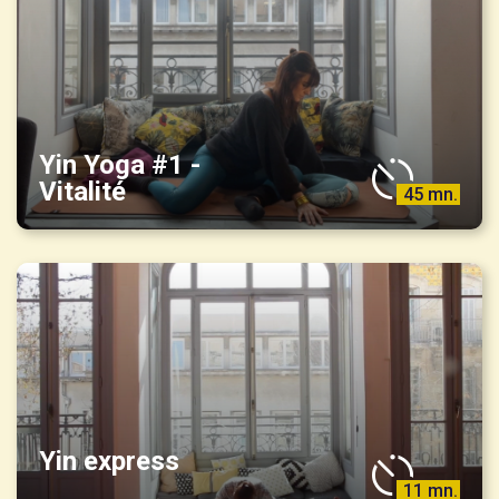
Yin Yoga #1 -
Vitalité
45 mn.
Yin express
11 mn.