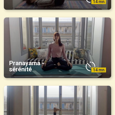
14 mn.
Pranayama -
sérénité
14 mn.