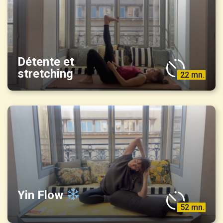
Détente et
stretching
22 mn.
Yin Flow
52 mn.