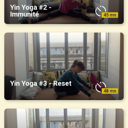
Yin Yoga #2 -
Immunité
45 mn.
Yin Yoga #3 - Reset
48 mn.