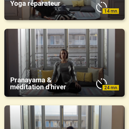
Yoga réparateur
14 mn.
Pranayama &
méditation d'hiver
24 mn.