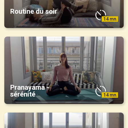
Routine du soir
14 mn.
Pranayama -
sérénité
14 mn.