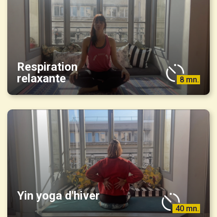
Respiration
relaxante
8 mn.
Yin yoga d'hiver
40 mn.